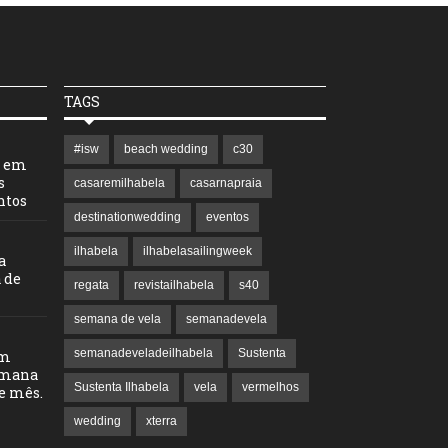
TAGS
#isw
beach wedding
c30
l em
s
casaremilhabela
casarnapraia
ntos
destinationwedding
eventos
ilhabela
ilhabelasailingweek
a
 de
regata
revistailhabela
s40
semana de vela
semanadevela
semanadeveladeilhabela
Sustenta
em
emana
Sustenta Ilhabela
vela
vermelhos
te mês.
wedding
xterra