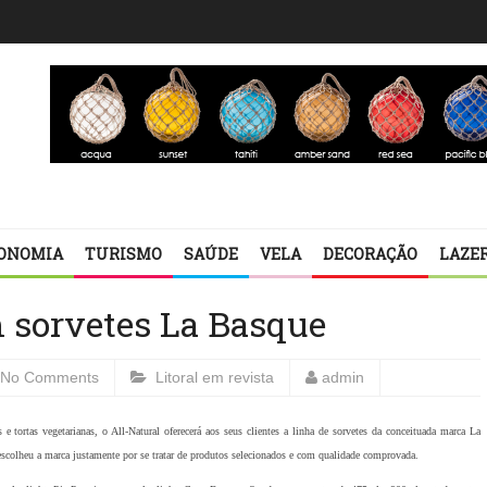
ONOMIA
TURISMO
SAÚDE
VELA
DECORAÇÃO
LAZE
m sorvetes La Basque
No Comments
Litoral em revista
admin
 e tortas vegetarianas, o All-Natural oferecerá aos seus clientes a linha de sorvetes da conceituada marca La
escolheu a marca justamente por se tratar de produtos selecionados e com qualidade comprovada.