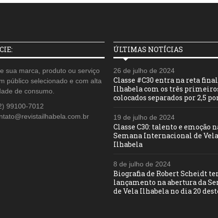
IE:
ÚLTIMAS NOTÍCIAS
e sua marca, produto ou serviço
26 de julho de 2024
Classe #C30 entra na reta fina
m público selecionado e com alta
Ilhabela com os três primeiro
dade de consumo.
colocados separados por 2,5 po
2) 99100-7012
ntato@revistailhabela.com.br
19 de julho de 2024
Classe C30: talento e emoção n
Semana Internacional de Vela
Ilhabela
8 de julho de 2024
Biografia de Robert Scheidt t
lançamento na abertura da S
de Vela Ilhabela no dia 20 des