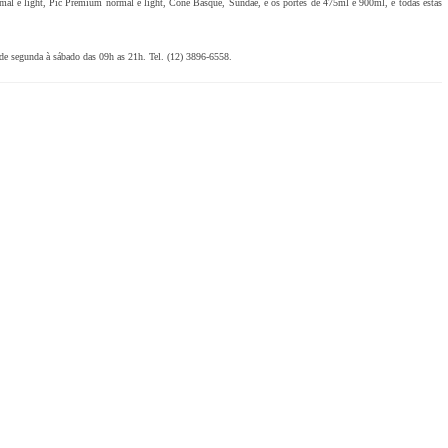
mal e light, Pic Premium normal e light, Cone Basque, Sundae, e os portes de 475ml e 900ml, e todas estas
a de segunda à sábado das 09h as 21h. Tel. (12) 3896-6558.