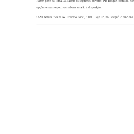
Fazem parte da linha La Basque os seguintes sorvetes: Pic Basque Premium nor
opções e seus respectivos sabores estarão à disposição.
O All-Natural fica na Av. Princesa Isabel, 1101 – loja 02, no Perequê, e funcion