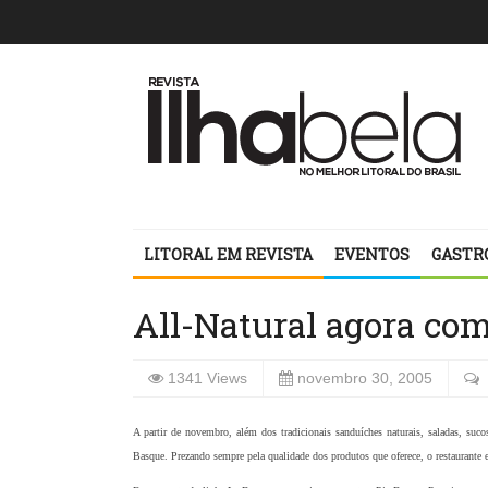
LITORAL EM REVISTA
EVENTOS
GASTR
All-Natural agora co
1341 Views
novembro 30, 2005
A partir de novembro, além dos tradicionais sanduíches naturais, saladas, sucos
Basque. Prezando sempre pela qualidade dos produtos que oferece, o restaurante 