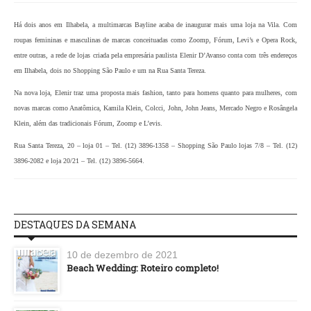
Há dois anos em Ilhabela, a multimarcas Bayline acaba de inaugurar mais uma loja na Vila. Com
roupas femininas e masculinas de marcas conceituadas como Zoomp, Fórum, Levi’s e Opera Rock,
entre outras, a rede de lojas criada pela empresária paulista Elenir D’Avanso conta com três endereços
em Ilhabela, dois no Shopping São Paulo e um na Rua Santa Tereza.
Na nova loja, Elenir traz uma proposta mais fashion, tanto para homens quanto para mulheres, com
novas marcas como Anatômica, Kamila Klein, Colcci, John, John Jeans, Mercado Negro e Rosângela
Klein, além das tradicionais Fórum, Zoomp e L’evis.
Rua Santa Tereza, 20 – loja 01 – Tel. (12) 3896-1358 – Shopping São Paulo lojas 7/8 – Tel. (12)
3896-2082 e loja 20/21 – Tel. (12) 3896-5664.
DESTAQUES DA SEMANA
10 de dezembro de 2021
Beach Wedding: Roteiro completo!