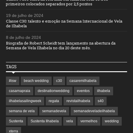
primeiros colocados separados por 2,5 pontos
19 de julho de 2024
Classe C30: talento e emoção na Semana Internacional de Vela
de Ilhabela
8 de julho de 2024
Biografia de Robert Scheidt tem lançamento na abertura da
Semana de Vela Ilhabela no dia 20 deste mês.
TAGS
#isw
beach wedding
c30
casaremilhabela
casarnapraia
destinationwedding
eventos
ilhabela
ilhabelasailingweek
regata
revistailhabela
s40
semana de vela
semanadevela
semanadeveladeilhabela
Sustenta
Sustenta Ilhabela
vela
vermelhos
wedding
xterra