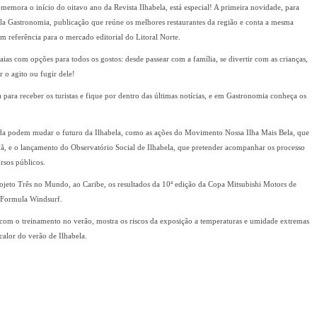
memora o início do oitavo ano da Revista Ilhabela, está especial! A primeira novidade, para
a Gastronomia, publicação que reúne os melhores restaurantes da região e conta a mesma
m referência para o mercado editorial do Litoral Norte.
aias com opções para todos os gostos: desde passear com a família, se divertir com as crianças,
r o agito ou fugir dele!
 para receber os turistas e fique por dentro das últimas notícias, e em Gastronomia conheça os
ada podem mudar o futuro da Ilhabela, como as ações do Movimento Nossa Ilha Mais Bela, que
ã, e o lançamento do Observatório Social de Ilhabela, que pretender acompanhar os processo
rsos públicos.
rojeto Três no Mundo, ao Caribe, os resultados da 10ª edição da Copa Mitsubishi Motors de
e Formula Windsurf.
com o treinamento no verão, mostra os riscos da exposição a temperaturas e umidade extremas
 calor do verão de Ilhabela.