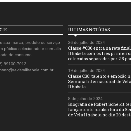
IE:
ÚLTIMAS NOTÍCIAS
e sua marca, produto ou serviço
26 de julho de 2024
Classe #C30 entra na reta fina
m público selecionado e com alta
Ilhabela com os três primeiro
dade de consumo.
colocados separados por 2,5 po
2) 99100-7012
ntato@revistailhabela.com.br
19 de julho de 2024
Classe C30: talento e emoção n
Semana Internacional de Vela
Ilhabela
8 de julho de 2024
Biografia de Robert Scheidt t
lançamento na abertura da S
de Vela Ilhabela no dia 20 des