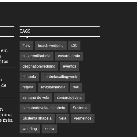
TAGS
#isw
beach wedding
c30
l em
s
casaremilhabela
casarnapraia
ntos
destinationwedding
eventos
ilhabela
ilhabelasailingweek
a
 de
regata
revistailhabela
s40
semana de vela
semanadevela
semanadeveladeilhabela
Sustenta
em
emana
Sustenta Ilhabela
vela
vermelhos
te mês.
wedding
xterra