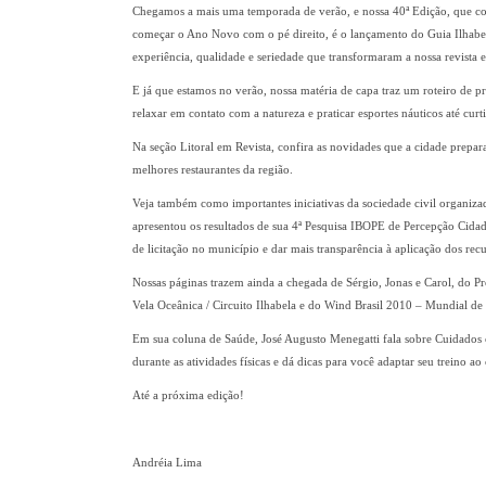
a
Chegamos a mais uma temporada de verão, e nossa 40
Edição, que co
começar o Ano Novo com o pé direito, é o lançamento do Guia Ilhabel
experiência, qualidade e seriedade que transformaram a nossa revista e
E já que estamos no verão, nossa matéria de capa traz um roteiro de pr
relaxar em contato com a natureza e praticar esportes náuticos até curti
Na seção Litoral em Revista, confira as novidades que a cidade prepara
melhores restaurantes da região.
Veja também como importantes iniciativas da sociedade civil organiz
apresentou os resultados de sua 4ª Pesquisa IBOPE de Percepção Cidad
de licitação no município e dar mais transparência à aplicação dos recu
Nossas páginas trazem ainda a chegada de Sérgio, Jonas e Carol, do P
Vela Oceânica / Circuito Ilhabela e do Wind Brasil 2010 – Mundial d
Em sua coluna de Saúde, José Augusto Menegatti fala sobre Cuidados 
durante as atividades físicas e dá dicas para você adaptar seu treino ao
Até a próxima edição!
Andréia Lima