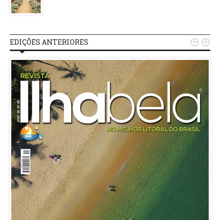
EDIÇÕES ANTERIORES

