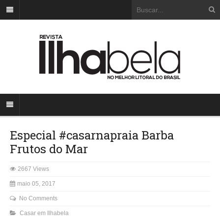
Especial #casarnapraia Barba
Frutos do Mar
2667 Views
maio 05, 2017
No Comments
Casar em Ilhabela