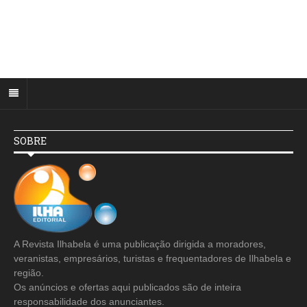
SOBRE
A Revista Ilhabela é uma publicação dirigida a moradores,
veranistas, empresários, turistas e frequentadores de Ilhabela e
região.
Os anúncios e ofertas aqui publicados são de inteira
responsabilidade dos anunciantes.