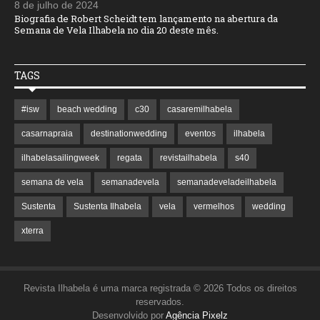
8 de julho de 2024
Biografia de Robert Scheidt tem lançamento na abertura da
Semana de Vela Ilhabela no dia 20 deste mês.
TAGS
#isw
beach wedding
c30
casaremilhabela
casarnapraia
destinationwedding
eventos
ilhabela
ilhabelasailingweek
regata
revistailhabela
s40
semana de vela
semanadevela
semanadeveladeilhabela
Sustenta
Sustenta Ilhabela
vela
vermelhos
wedding
xterra
Revista Ilhabela é uma marca registrada © 2026 Todos os direitos
reservados.
Desenvolvido por
Agência Pixelz