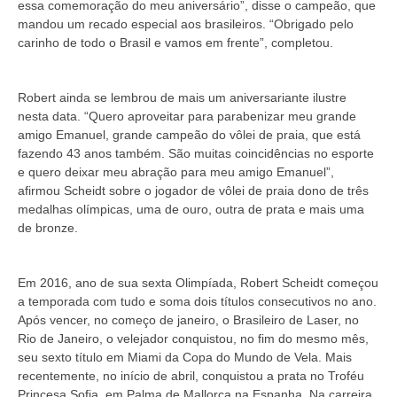
essa comemoração do meu aniversário”, disse o campeão, que
mandou um recado especial aos brasileiros. “Obrigado pelo
carinho de todo o Brasil e vamos em frente”, completou.
Robert ainda se lembrou de mais um aniversariante ilustre
nesta data. “Quero aproveitar para parabenizar meu grande
amigo Emanuel, grande campeão do vôlei de praia, que está
fazendo 43 anos também. São muitas coincidências no esporte
e quero deixar meu abração para meu amigo Emanuel”,
afirmou Scheidt sobre o jogador de vôlei de praia dono de três
medalhas olímpicas, uma de ouro, outra de prata e mais uma
de bronze.
Em 2016, ano de sua sexta Olimpíada, Robert Scheidt começou
a temporada com tudo e soma dois títulos consecutivos no ano.
Após vencer, no começo de janeiro, o Brasileiro de Laser, no
Rio de Janeiro, o velejador conquistou, no fim do mesmo mês,
seu sexto título em Miami da Copa do Mundo de Vela. Mais
recentemente, no início de abril, conquistou a prata no Troféu
Princesa Sofia, em Palma de Mallorca na Espanha. Na carreira