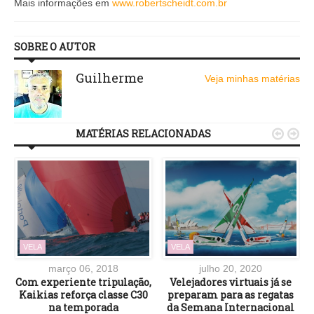
Mais informações em
www.robertscheidt.com.br
SOBRE O AUTOR
Guilherme
Veja minhas matérias
MATÉRIAS RELACIONADAS


VELA
VELA
março 06, 2018
julho 20, 2020
Com experiente tripulação,
Velejadores virtuais já se
Kaikias reforça classe C30
preparam para as regatas
na temporada
da Semana Internacional