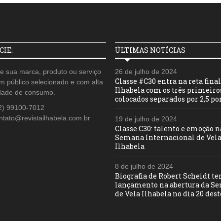
IE:
ÚLTIMAS NOTÍCIAS
e sua marca, produto ou serviço
26 de julho de 2024
Classe #C30 entra na reta fina
m público selecionado e com alta
Ilhabela com os três primeiro
dade de consumo.
colocados separados por 2,5 po
2) 99100-7012
ntato@revistailhabela.com.br
19 de julho de 2024
Classe C30: talento e emoção n
Semana Internacional de Vela
Ilhabela
8 de julho de 2024
Biografia de Robert Scheidt t
lançamento na abertura da S
de Vela Ilhabela no dia 20 des