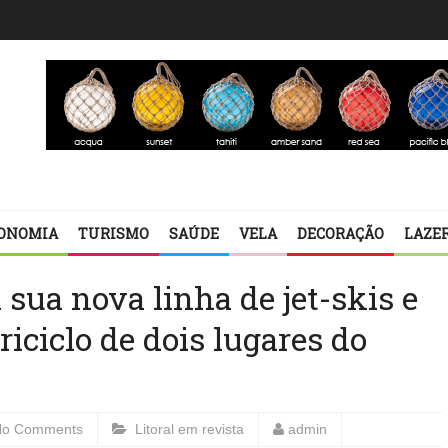
ONOMIA
TURISMO
SAÚDE
VELA
DECORAÇÃO
LAZE
sua nova linha de jet-skis e
iciclo de dois lugares do
No Comments
Litoral em revista
admin