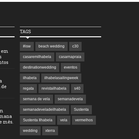
TAGS
#isw
beach wedding
c30
l em
s
casaremilhabela
casarnapraia
ntos
destinationwedding
eventos
ilhabela
ilhabelasailingweek
a
 de
regata
revistailhabela
s40
semana de vela
semanadevela
semanadeveladeilhabela
Sustenta
em
emana
Sustenta Ilhabela
vela
vermelhos
te mês.
wedding
xterra