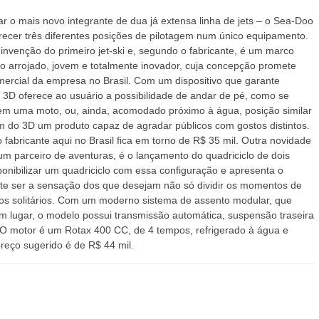
r o mais novo integrante de dua já extensa linha de jets – o Sea-Doo
recer três diferentes posições de pilotagem num único equipamento.
nvenção do primeiro jet-ski e, segundo o fabricante, é um marco
to arrojado, jovem e totalmente inovador, cuja concepção promete
 comercial da empresa no Brasil. Com um dispositivo que garante
3D oferece ao usuário a possibilidade de andar de pé, como se
em uma moto, ou, ainda, acomodado próximo à água, posição similar
em do 3D um produto capaz de agradar públicos com gostos distintos.
fabricante aqui no Brasil fica em torno de R$ 35 mil. Outra novidade
 parceiro de aventuras, é o lançamento do quadriciclo de dois
sponibilizar um quadriciclo com essa configuração e apresenta o
e ser a sensação dos que desejam não só dividir os momentos de
os solitários. Com um moderno sistema de assento modular, que
m lugar, o modelo possui transmissão automática, suspensão traseira
O motor é um Rotax 400 CC, de 4 tempos, refrigerado à água e
reço sugerido é de R$ 44 mil.