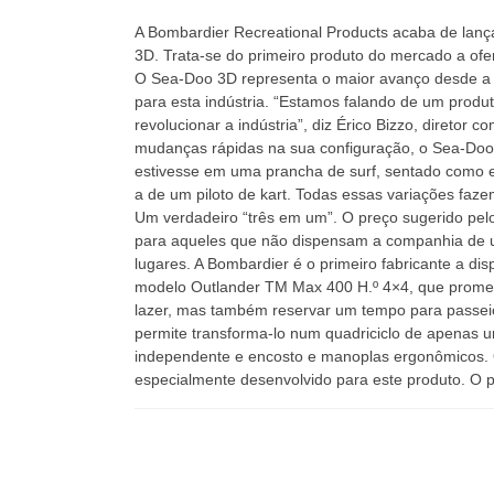
A Bombardier Recreational Products acaba de lança
3D. Trata-se do primeiro produto do mercado a ofe
O Sea-Doo 3D representa o maior avanço desde a i
para esta indústria. “Estamos falando de um produ
revolucionar a indústria”, diz Érico Bizzo, diretor
mudanças rápidas na sua configuração, o Sea-Doo 
estivesse em uma prancha de surf, sentado como 
a de um piloto de kart. Todas essas variações faz
Um verdadeiro “três em um”. O preço sugerido pelo 
para aqueles que não dispensam a companhia de um
lugares. A Bombardier é o primeiro fabricante a di
modelo Outlander TM Max 400 H.º 4×4, que promet
lazer, mas também reservar um tempo para passei
permite transforma-lo num quadriciclo de apenas u
independente e encosto e manoplas ergonômicos. 
especialmente desenvolvido para este produto. O p