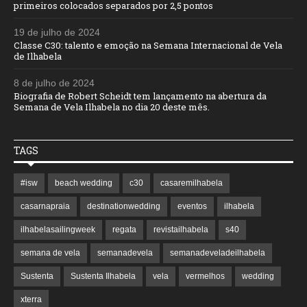
primeiros colocados separados por 2,5 pontos
19 de julho de 2024
Classe C30: talento e emoção na Semana Internacional de Vela
de Ilhabela
8 de julho de 2024
Biografia de Robert Scheidt tem lançamento na abertura da
Semana de Vela Ilhabela no dia 20 deste mês.
TAGS
#isw
beach wedding
c30
casaremilhabela
casarnapraia
destinationwedding
eventos
ilhabela
ilhabelasailingweek
regata
revistailhabela
s40
semana de vela
semanadevela
semanadeveladeilhabela
Sustenta
Sustenta Ilhabela
vela
vermelhos
wedding
xterra