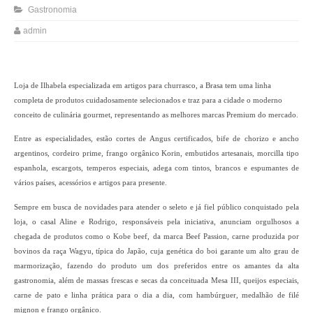
Gastronomia
admin
Loja de Ilhabela especializada em artigos para churrasco, a Brasa tem uma linha
completa de produtos cuidadosamente selecionados e traz para a cidade o moderno
conceito de culinária gourmet, representando as melhores marcas Premium do mercado.
Entre as especialidades, estão cortes de Angus certificados, bife de chorizo e ancho
argentinos, cordeiro prime, frango orgânico Korin, embutidos artesanais, morcilla tipo
espanhola, escargots, temperos especiais, adega com tintos, brancos e espumantes de
vários países, acessórios e artigos para presente.
Sempre em busca de novidades para atender o seleto e já fiel público conquistado pela
loja, o casal Aline e Rodrigo, responsáveis pela iniciativa, anunciam orgulhosos a
chegada de produtos como o Kobe beef, da marca Beef Passion, carne produzida por
bovinos da raça Wagyu, típica do Japão, cuja genética do boi garante um alto grau de
marmorização, fazendo do produto um dos preferidos entre os amantes da alta
gastronomia, além de massas frescas e secas da conceituada Mesa III, queijos especiais,
carne de pato e linha prática para o dia a dia, com hambúrguer, medalhão de filé
mignon e frango orgânico.