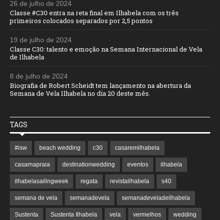
26 de julho de 2024
Classe #C30 entra na reta final em Ilhabela com os três
primeiros colocados separados por 2,5 pontos
19 de julho de 2024
Classe C30: talento e emoção na Semana Internacional de Vela
de Ilhabela
8 de julho de 2024
Biografia de Robert Scheidt tem lançamento na abertura da
Semana de Vela Ilhabela no dia 20 deste mês.
TAGS
#isw
beach wedding
c30
casaremilhabela
casarnapraia
destinationwedding
eventos
ilhabela
ilhabelasailingweek
regata
revistailhabela
s40
semana de vela
semanadevela
semanadeveladeilhabela
Sustenta
Sustenta Ilhabela
vela
vermelhos
wedding