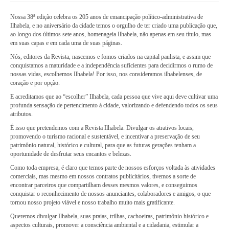
a
Nossa 38
edição celebra os 205 anos de emancipação político-administrativa de
Ilhabela, e no aniversário da cidade temos o orgulho de ter criado uma publicação que,
ao longo dos últimos sete anos, homenageia Ilhabela, não apenas em seu título, mas
em suas capas e em cada uma de suas páginas.
Nós, editores da Revista, nascemos e fomos criados na capital paulista, e assim que
conquistamos a maturidade e a independência suficientes para decidirmos o rumo de
nossas vidas, escolhemos Ilhabela! Por isso, nos consideramos ilhabelenses, de
coração e por opção.
E acreditamos que ao “escolher” Ilhabela, cada pessoa que vive aqui deve cultivar uma
profunda sensação de pertencimento à cidade, valorizando e defendendo todos os seus
atributos.
É isso que pretendemos com a Revista Ilhabela. Divulgar os atrativos locais,
promovendo o turismo racional e sustentável, e incentivar a preservação de seu
patrimônio natural, histórico e cultural, para que as futuras gerações tenham a
oportunidade de desfrutar seus encantos e belezas.
Como toda empresa, é claro que temos parte de nossos esforços voltada às atividades
comerciais, mas mesmo em nossos contratos publicitários, tivemos a sorte de
encontrar parceiros que compartilham desses mesmos valores, e conseguimos
conquistar o reconhecimento de nossos anunciantes, colaboradores e amigos, o que
tornou nosso projeto viável e nosso trabalho muito mais gratificante.
Queremos divulgar Ilhabela, suas praias, trilhas, cachoeiras, patrimônio histórico e
aspectos culturais, promover a consciência ambiental e a cidadania, estimular a