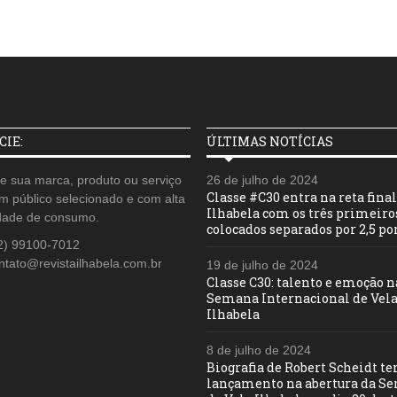
IE:
ÚLTIMAS NOTÍCIAS
e sua marca, produto ou serviço
26 de julho de 2024
Classe #C30 entra na reta fina
m público selecionado e com alta
Ilhabela com os três primeiro
dade de consumo.
colocados separados por 2,5 po
2) 99100-7012
ntato@revistailhabela.com.br
19 de julho de 2024
Classe C30: talento e emoção n
Semana Internacional de Vela
Ilhabela
8 de julho de 2024
Biografia de Robert Scheidt t
lançamento na abertura da S