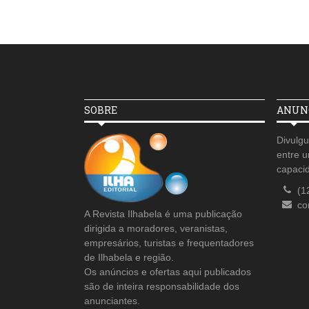
SOBRE
ANUNC
Divulgu
entre u
capaci
(1
co
A Revista Ilhabela é uma publicação
dirigida a moradores, veranistas,
empresários, turistas e frequentadores
de Ilhabela e região.
Os anúncios e ofertas aqui publicados
são de inteira responsabilidade dos
anunciantes.