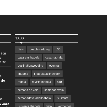
TAGS
#isw
beach wedding
c30
l em
s
casaremilhabela
casarnapraia
ntos
destinationwedding
eventos
ilhabela
ilhabelasailingweek
a
 de
regata
revistailhabela
s40
semana de vela
semanadevela
semanadeveladeilhabela
Sustenta
em
emana
Sustenta Ilhabela
vela
vermelhos