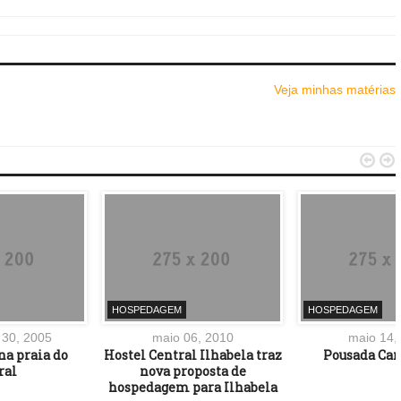
Veja minhas matérias


HOSPEDAGEM
HOSPEDAGEM
30, 2005
maio 06, 2010
maio 14,
na praia do
Hostel Central Ilhabela traz
Pousada Can
ral
nova proposta de
hospedagem para Ilhabela