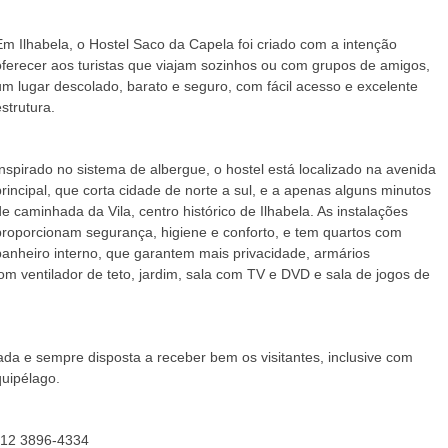
Em Ilhabela, o Hostel Saco da Capela foi criado com a intenção
oferecer aos turistas que viajam sozinhos ou com grupos de amigos,
um lugar descolado, barato e seguro, com fácil acesso e excelente
estrutura.
Inspirado no sistema de albergue, o hostel está localizado na avenida
Revista Ilhabela #94
principal, que corta cidade de norte a sul, e a apenas alguns minutos
de caminhada da Vila, centro histórico de Ilhabela. As instalações
proporcionam segurança, higiene e conforto, e tem quartos com
banheiro interno, que garantem mais privacidade, armários
com ventilador de teto, jardim, sala com TV e DVD e sala de jogos de
ada e sempre disposta a receber bem os visitantes, inclusive com
quipélago.
| 12 3896-4334