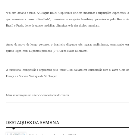
“Foi um desafio e tanto. A Giraglia Rolex Cup reuniu veleiros modernos e tripulações experientes, o
que aumentou a nossa dificuldade”, comentou o velejador brasileiro, patrocinado pelo Banco do
Brasil e Prada, dono de quatro medalhas olímpicas e de dez títulos mundiais.
Antes da prova de longo percurso, o brasileiro disputou três regatas preliminares, terminando em
quinto lugar, com 13 pontos perdidos (5+5+3) na classe MiniMaxi.
A tradicional competição é organizada pelo Yacht Club Italiano em colaboração com o Yacht Club da
França e a Société Nautique de St. Tropez.
Mais informações no site www.robertscheidt.com.br
DESTAQUES DA SEMANA