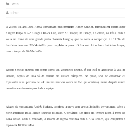
Vela
admin
O veleiro italiano Luna Rossa, comandado pelo brasileiro Robert Scheidt, terminou em quarto lugar
a regata longa da 57ª Giraglia Rolex Cup, entre St. Tropez, na França, e Genova, na Itália, com a
volta em torno de uma grande pedra chamada Giraglia, que dá nome à competição. O STP65 do
brasileiro demorou 37h34min02s para completar a prova. O fita azul foi o barco britânico Alegre,
com o tempo de 36h58min45s.
Robert Scheidt encarou esta regata como um verdadeiro desafio, já que está se adaptando à vela de
Oceano, depois de uma sólida carreira em classes olímpicas. Na prova, teve de coordenar 22
tripulantes num percurso de 243 milhas náuticas (cerca de 450 quilômetros), numa disputa muito
cansativa e extenuante para toda a equipe.
Alegre, do comandante Andrés Soriano, terminou a prova com apenas 2min48s de vantagem sobre o
norte-americano Bella Mente, segundo colocado. O britânico Ran ficou em terceiro lugar, à frente do
Luna Rossa. Com o resultado, o recorde da regada continua com o Alfa Romeo, que completou a
regata em 18h03min15s.