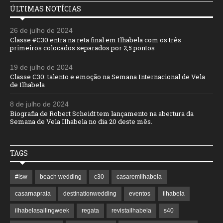
ÚLTIMAS NOTÍCIAS
26 de julho de 2024
Classe #C30 entra na reta final em Ilhabela com os três
primeiros colocados separados por 2,5 pontos
19 de julho de 2024
Classe C30: talento e emoção na Semana Internacional de Vela
de Ilhabela
8 de julho de 2024
Biografia de Robert Scheidt tem lançamento na abertura da
Semana de Vela Ilhabela no dia 20 deste mês.
TAGS
#isw
beach wedding
c30
casaremilhabela
casarnapraia
destinationwedding
eventos
ilhabela
ilhabelasailingweek
regata
revistailhabela
s40