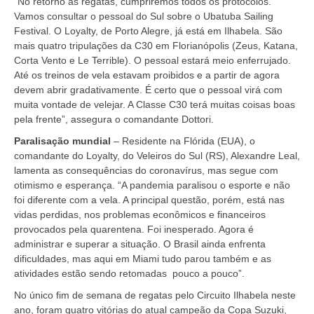
“No retorno às regatas, cumpriremos todos os protocolos.
Vamos consultar o pessoal do Sul sobre o Ubatuba Sailing
Festival. O Loyalty, de Porto Alegre, já está em Ilhabela. São
mais quatro tripulações da C30 em Florianópolis (Zeus, Katana,
Corta Vento e Le Terrible). O pessoal estará meio enferrujado.
Até os treinos de vela estavam proibidos e a partir de agora
devem abrir gradativamente. É certo que o pessoal virá com
muita vontade de velejar. A Classe C30 terá muitas coisas boas
pela frente”, assegura o comandante Dottori.
Paralisação mundial
– Residente na Flórida (EUA), o
comandante do Loyalty, do Veleiros do Sul (RS), Alexandre Leal,
lamenta as consequências do coronavírus, mas segue com
otimismo e esperança. “A pandemia paralisou o esporte e não
foi diferente com a vela. A principal questão, porém, está nas
vidas perdidas, nos problemas econômicos e financeiros
provocados pela quarentena. Foi inesperado. Agora é
administrar e superar a situação. O Brasil ainda enfrenta
dificuldades, mas aqui em Miami tudo parou também e as
atividades estão sendo retomadas pouco a pouco”.
No único fim de semana de regatas pelo Circuito Ilhabela neste
ano, foram quatro vitórias do atual campeão da Copa Suzuki,