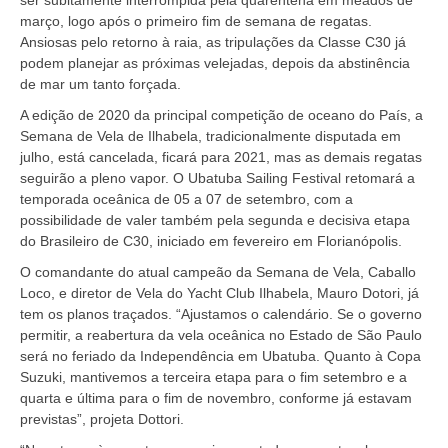
ser subitamente interrompida pela quarentena em meados de
março, logo após o primeiro fim de semana de regatas.
Ansiosas pelo retorno à raia, as tripulações da Classe C30 já
podem planejar as próximas velejadas, depois da abstinência
de mar um tanto forçada.
A edição de 2020 da principal competição de oceano do País, a
Semana de Vela de Ilhabela, tradicionalmente disputada em
julho, está cancelada, ficará para 2021, mas as demais regatas
seguirão a pleno vapor. O Ubatuba Sailing Festival retomará a
temporada oceânica de 05 a 07 de setembro, com a
possibilidade de valer também pela segunda e decisiva etapa
do Brasileiro de C30, iniciado em fevereiro em Florianópolis.
O comandante do atual campeão da Semana de Vela, Caballo
Loco, e diretor de Vela do Yacht Club Ilhabela, Mauro Dotori, já
tem os planos traçados. “Ajustamos o calendário. Se o governo
permitir, a reabertura da vela oceânica no Estado de São Paulo
será no feriado da Independência em Ubatuba. Quanto à Copa
Suzuki, mantivemos a terceira etapa para o fim setembro e a
quarta e última para o fim de novembro, conforme já estavam
previstas”, projeta Dottori.