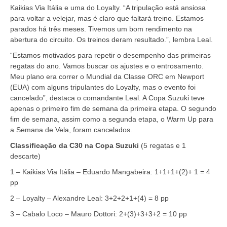
Kaikias Via Itália e uma do Loyalty. “A tripulação está ansiosa
para voltar a velejar, mas é claro que faltará treino. Estamos
parados há três meses. Tivemos um bom rendimento na
abertura do circuito. Os treinos deram resultado.”, lembra Leal.
“Estamos motivados para repetir o desempenho das primeiras
regatas do ano. Vamos buscar os ajustes e o entrosamento.
Meu plano era correr o Mundial da Classe ORC em Newport
(EUA) com alguns tripulantes do Loyalty, mas o evento foi
cancelado”, destaca o comandante Leal. A Copa Suzuki teve
apenas o primeiro fim de semana da primeira etapa. O segundo
fim de semana, assim como a segunda etapa, o Warm Up para
a Semana de Vela, foram cancelados.
Classificação da C30 na Copa Suzuki
(5 regatas e 1
descarte)
1 – Kaikias Via Itália – Eduardo Mangabeira: 1+1+1+(2)+ 1 = 4
pp
2 – Loyalty – Alexandre Leal: 3+2+2+1+(4) = 8 pp
3 – Cabalo Loco – Mauro Dottori: 2+(3)+3+3+2 = 10 pp