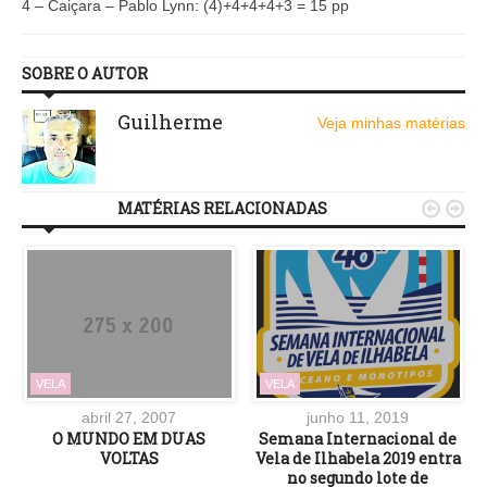
4 – Caiçara – Pablo Lynn: (4)+4+4+4+3 = 15 pp
SOBRE O AUTOR
Guilherme
Veja minhas matérias
MATÉRIAS RELACIONADAS


VELA
VELA
abril 27, 2007
junho 11, 2019
O MUNDO EM DUAS
Semana Internacional de
VOLTAS
Vela de Ilhabela 2019 entra
no segundo lote de