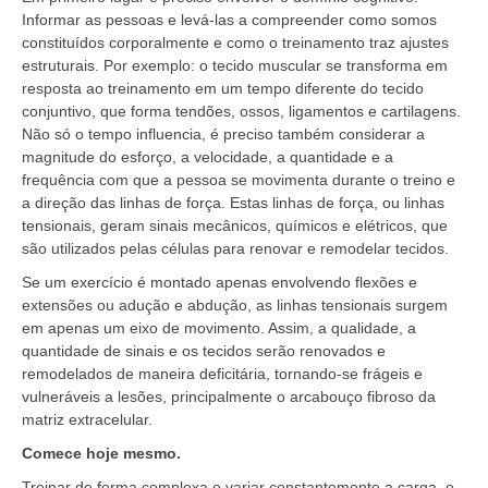
Informar as pessoas e levá-las a compreender como somos
constituídos corporalmente e como o treinamento traz ajustes
estruturais. Por exemplo: o tecido muscular se transforma em
resposta ao treinamento em um tempo diferente do tecido
conjuntivo, que forma tendões, ossos, ligamentos e cartilagens.
Não só o tempo influencia, é preciso também considerar a
magnitude do esforço, a velocidade, a quantidade e a
frequência com que a pessoa se movimenta durante o treino e
a direção das linhas de força. Estas linhas de força, ou linhas
tensionais, geram sinais mecânicos, químicos e elétricos, que
são utilizados pelas células para renovar e remodelar tecidos.
Se um exercício é montado apenas envolvendo flexões e
extensões ou adução e abdução, as linhas tensionais surgem
em apenas um eixo de movimento. Assim, a qualidade, a
quantidade de sinais e os tecidos serão renovados e
remodelados de maneira deficitária, tornando-se frágeis e
vulneráveis a lesões, principalmente o arcabouço fibroso da
matriz extracelular.
Comece hoje mesmo.
Treinar de forma complexa e variar constantemente a carga, o